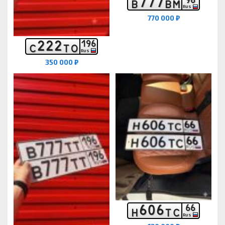
7
7
7
В
В
М
RUS
770 000 ₽
2
2
2
1
9
6
С
Т
О
RUS
350 000 ₽
6
0
6
6
6
Н
Т
С
RUS