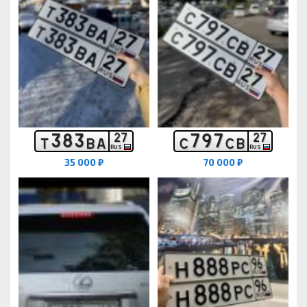
3
8
3
7
9
7
2
7
2
7
Т
В
А
С
С
В
RUS
RUS
35 000 ₽
70 000 ₽