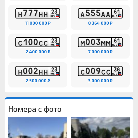
7
7
7
5
5
5
2
3
6
1
Н
Н
Н
А
А
А
RUS
RUS
11 000 000 ₽
8 364 000 ₽
1
0
0
0
0
3
2
3
6
1
С
С
С
М
М
М
RUS
RUS
2 400 000 ₽
7 000 000 ₽
0
0
2
0
0
9
2
3
3
8
Н
Н
Н
С
С
С
RUS
RUS
2 500 000 ₽
3 000 000 ₽
Номера с фото