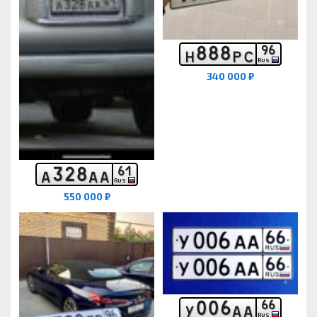
8
8
8
9
6
Н
Р
С
RUS
340 000 ₽
3
2
8
6
1
А
А
А
RUS
550 000 ₽
0
0
6
6
6
У
А
А
RUS