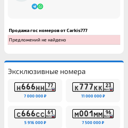
Продажа гос номеров от Carkis777
Предложений не найдено
Эксклюзивные номера
6
6
6
7
7
7
7
7
2
3
Н
Н
Н
К
К
К
RUS
RUS
7 000 000 ₽
11 000 000 ₽
6
6
6
0
0
1
6
1
9
6
С
С
С
М
М
М
RUS
RUS
5 916 000 ₽
7 500 000 ₽