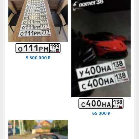
1
1
1
1
9
9
О
Р
М
RUS
9 500 000 ₽
4
0
0
1
3
8
С
Н
А
RUS
65 000 ₽