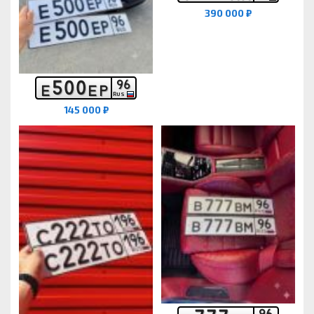
390 000 ₽
5
0
0
9
6
Е
Е
Р
RUS
145 000 ₽
9
6