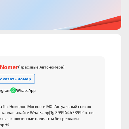
oNomer
(Красивые Автономера)
оказать номер
egram
WhatsApp
а Гос.Номеров Москвы и МО! Актуальный список
 запрашивайте Whatsapp|Tg 89994443399 Сотни
есть эксклюзивные варианты без рекламы
pp 📲