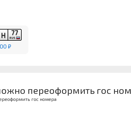
7
7
Н
Н
RUS
00 ₽
можно переоформить гос ном
переоформить гос номера