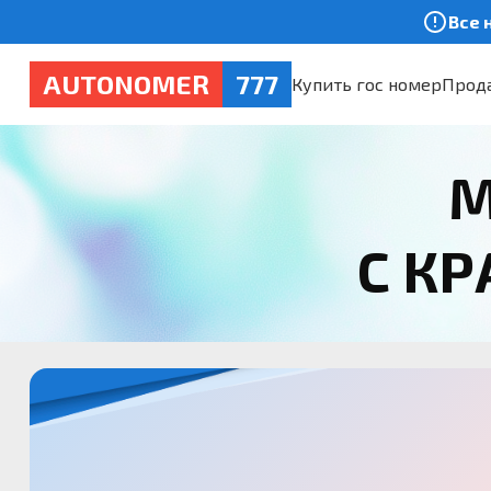
Все 
AUTONOMER
777
Купить гос номер
Прода
М
С К