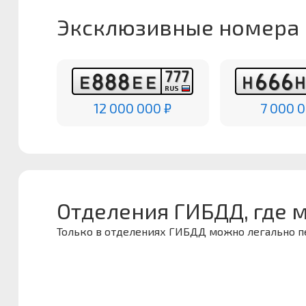
Эксклюзивные номера
7
7
7
8
8
8
6
6
6
Е
Е
Е
Н
RUS
12 000 000 ₽
7 000 0
Отделения ГИБДД, где 
Только в отделениях ГИБДД можно легально 