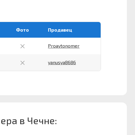
Фото
Продавец
Proavtonomer
yanusya8686
ера в Чечне: