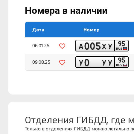
Номера в наличии
Дата
Номер
9
5
0
0
5
А
Х
У
06.01.26
RUS
9
5
0
У
У
У
09.08.25
RUS
Отделения ГИБДД, где 
Только в отделениях ГИБДД можно легально 