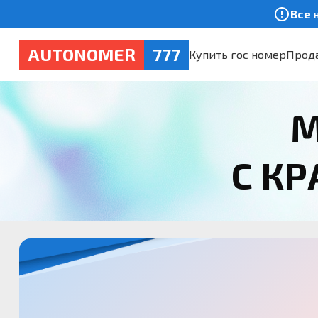
Все 
AUTONOMER
777
Купить гос номер
Прода
М
С К