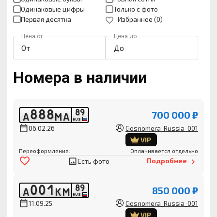
Одинаковые цифры
Только с фото
Первая десятка
Избранное (
0
)
Цена от
Цена до
Номера в наличии
8
8
8
8
9
700 000 ₽
А
М
А
RUS
06.02.26
Gosnomera_Russia_001
VIP
Переоформление:
Оплачивается отдельно
Подробнее
Есть фото
0
0
1
8
9
850 000 ₽
А
К
М
RUS
11.09.25
Gosnomera_Russia_001
VIP