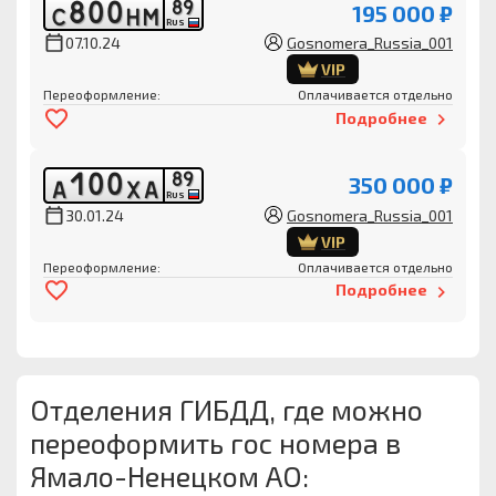
8
0
0
8
9
195 000 ₽
С
Н
М
RUS
07.10.24
Gosnomera_Russia_001
VIP
Переоформление:
Оплачивается отдельно
Подробнее
1
0
0
8
9
350 000 ₽
А
Х
А
RUS
30.01.24
Gosnomera_Russia_001
VIP
Переоформление:
Оплачивается отдельно
Подробнее
Отделения ГИБДД, где можно
переоформить гос номера в
Ямало-Ненецком АО: