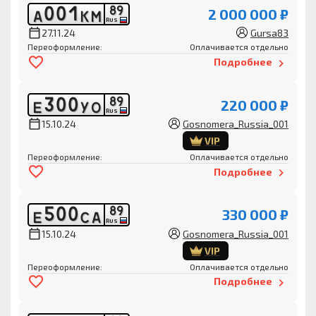
0
0
1
8
9
2 000 000 ₽
А
К
М
RUS
27.11.24
Gursa83
Переоформление:
Оплачивается отдельно
Подробнее
3
0
0
8
9
220 000 ₽
Е
У
О
RUS
15.10.24
Gosnomera_Russia_001
VIP
Переоформление:
Оплачивается отдельно
Подробнее
5
0
0
8
9
330 000 ₽
Е
С
А
RUS
15.10.24
Gosnomera_Russia_001
VIP
Переоформление:
Оплачивается отдельно
Подробнее