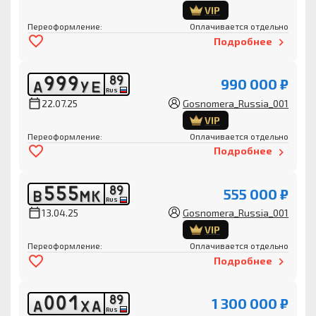
VIP
Переоформление:
Оплачивается отдельно
Подробнее
9
9
9
8
9
990 000 ₽
А
У
Е
RUS
22.07.25
Gosnomera_Russia_001
VIP
Переоформление:
Оплачивается отдельно
Подробнее
5
5
5
8
9
555 000 ₽
В
М
К
RUS
13.04.25
Gosnomera_Russia_001
VIP
Переоформление:
Оплачивается отдельно
Подробнее
0
0
1
8
9
1 300 000 ₽
А
Х
А
RUS