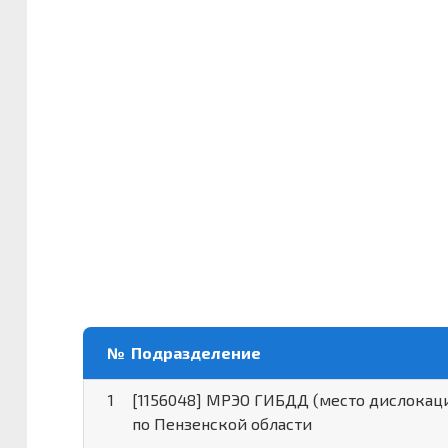
№
Подразделение
1
[1156048] МРЭО ГИБДД (место дислокац
по Пензенской области