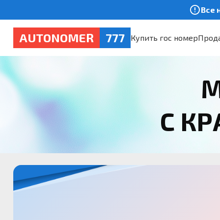
Все 
AUTONOMER
777
Купить гос номер
Прода
М
С К