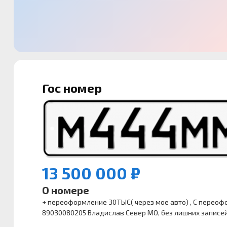
Гос номер
13 500 000 ₽
О номере
+ переоформление 30ТЫС( через мое авто) , С переоф
89030080205 Владислав Север МО, без лишних записей