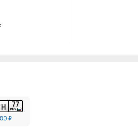
о
7
7
Н
Н
RUS
00 ₽