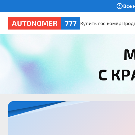
Все 
AUTONOMER
777
Купить гос номер
Прода
М
С К