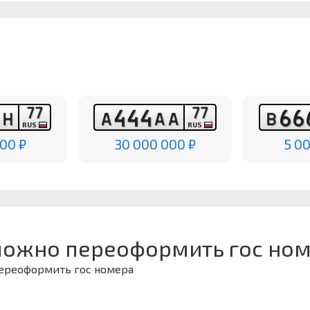
7
7
7
7
4
4
4
6
6
Н
Н
А
А
А
В
RUS
RUS
00 ₽
30 000 000 ₽
5 0
можно переоформить гос ном
переоформить гос номера