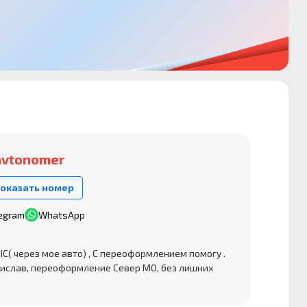
avtonomer
оказать номер
egram
WhatsApp
( через мое авто) , С переоформлением помогу .
ислав, переоформление Север МО, без лишних