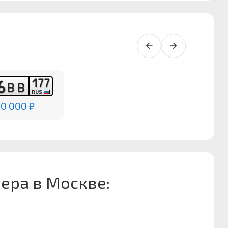
1
7
7
6
В
В
RUS
00 000 ₽
ера в Москве: