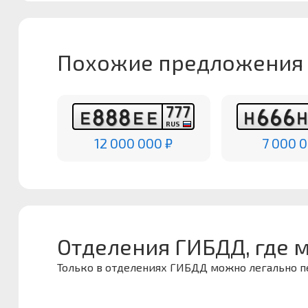
Похожие предложения
7
7
7
8
8
8
6
6
6
Е
Е
Е
Н
RUS
12 000 000 ₽
7 000 0
Отделения ГИБДД, где 
Только в отделениях ГИБДД можно легально 