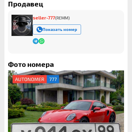
Продавец
seller-777
(REMM)
Показать номер
Фото номера