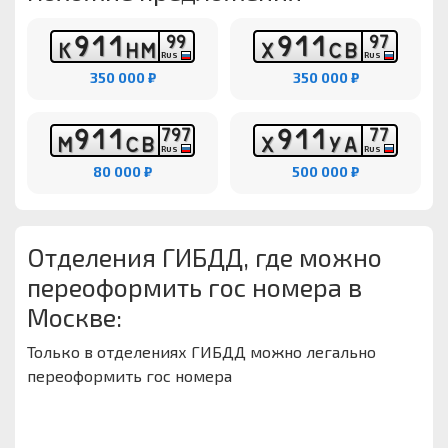
9
1
1
9
1
1
9
9
9
7
К
Н
М
Х
С
В
RUS
RUS
350 000 ₽
350 000 ₽
9
1
1
9
1
1
7
9
7
7
7
М
С
В
Х
У
А
RUS
RUS
80 000 ₽
500 000 ₽
Отделения ГИБДД, где можно
переоформить гос номера в
Москве:
Только в отделениях ГИБДД можно легально
переоформить гос номера