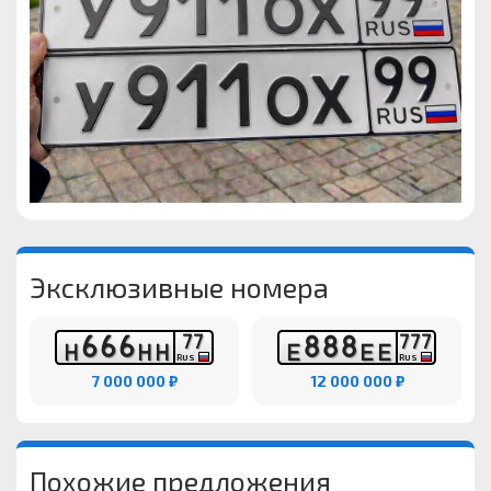
Эксклюзивные номера
6
6
6
8
8
8
7
7
7
7
7
Н
Н
Н
Е
Е
Е
RUS
RUS
7 000 000 ₽
12 000 000 ₽
Похожие предложения