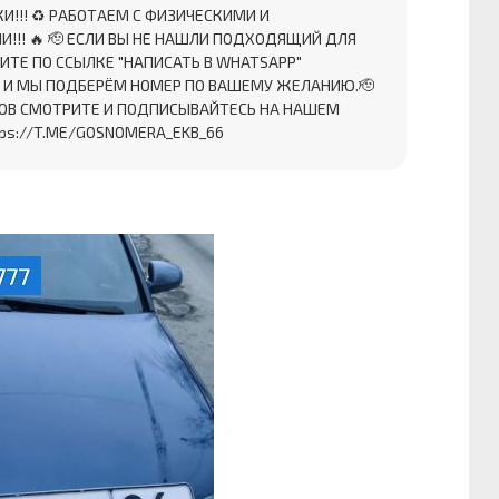
!!! ♻ ️РАБОТАЕМ С ФИЗИЧЕСКИМИ И
!! 🔥 🫡 ЕСЛИ ВЫ НЕ НАШЛИ ПОДХОДЯЩИЙ ДЛЯ
ИТЕ ПО ССЫЛКЕ "НАПИСАТЬ В WHATSAPP"
" И МЫ ПОДБЕРЁМ НОМЕР ПО ВАШЕМУ ЖЕЛАНИЮ.🫡
ОВ СМОТРИТЕ И ПОДПИСЫВАЙТЕСЬ НА НАШЕМ
ps://T.ME/GOSNOMERA_EKB_66