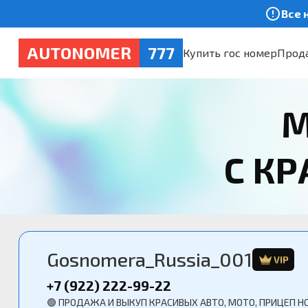
Все 
AUTONOMER
777
Купить гос номер
Прода
М
С К
Gosnomera_Russia_001
VIP
+7 (922) 222-99-22
🟢 ПРОДАЖА И ВЫКУП КРАСИВЫХ АВТО, МОТО, ПРИЦЕП Н