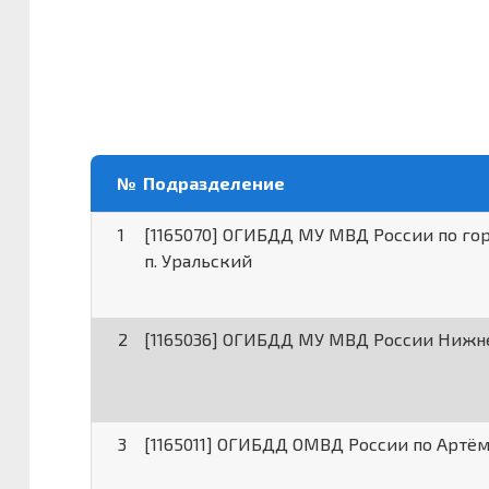
№
Подразделение
1
[1165070] ОГИБДД МУ МВД России по го
п. Уральский
2
[1165036] ОГИБДД МУ МВД России Нижн
3
[1165011] ОГИБДД ОМВД России по Артё