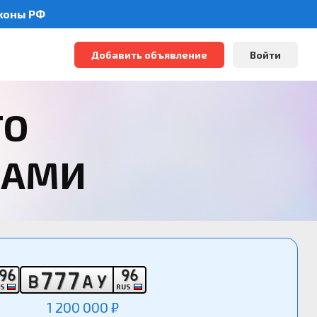
аконы РФ
Добавить объявление
Войти
ТО
РАМИ
9
6
9
6
7
7
7
В
А
У
US
RUS
1 200 000 ₽