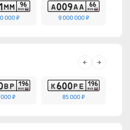
9
6
6
6
1
0
0
9
М
М
А
А
А
Е
RUS
RUS
00 000 ₽
9 000 000 ₽
1
9
6
1
9
6
0
6
0
0
В
Р
К
Р
Е
Х
RUS
RUS
 000 ₽
85 000 ₽