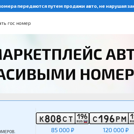
номера передаются путем продажи авто, не нарушая з
ть гос номер
АРКЕТПЛЕЙС АВ
РАСИВЫМИ НОМЕ
1
9
6
1
8
0
8
1
9
6
К
С
Т
С
Р
М
RUS
R
85 000 ₽
120 000 ₽
ОМЕРОВ.