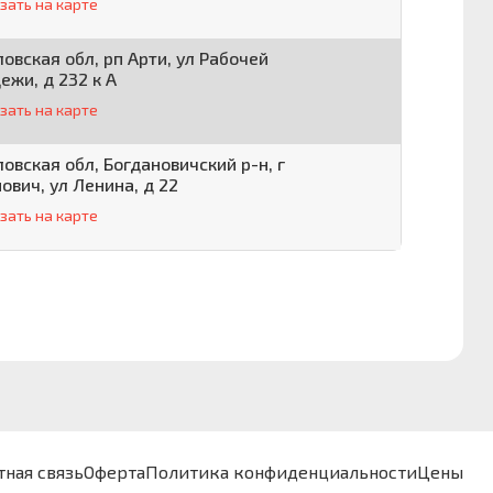
зать на карте
овская обл, рп Арти, ул Рабочей
жи, д 232 к А
зать на карте
овская обл, Богдановичский р-н, г
ович, ул Ленина, д 22
зать на карте
тная связь
Оферта
Политика конфиденциальности
Цены