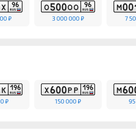
9
6
9
6
5
0
0
0
0
Х
О
О
О
М
RUS
RUS
00 ₽
3 000 000 ₽
7 5
1
9
6
1
9
6
6
0
0
6
0
М
К
Х
Р
Р
М
RUS
RUS
0 ₽
150 000 ₽
95