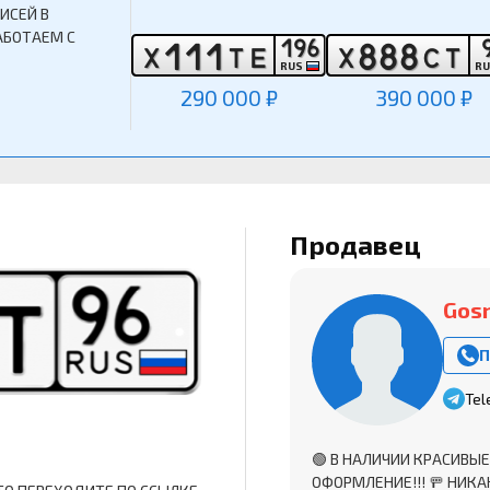
ИСЕЙ В
АБОТАЕМ С
1
9
6
1
1
1
8
8
8
Х
Т
Е
Х
С
Т
RUS
R
290 000 ₽
390 000 ₽
Продавец
Gos
П
Tel
🟢 В НАЛИЧИИ КРАСИВЫЕ
ОФОРМЛЕНИЕ!!! 🚥 НИКА