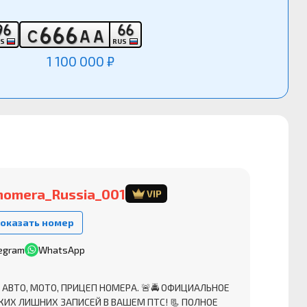
9
6
6
6
6
6
6
С
А
А
US
RUS
1 100 000 ₽
nomera_Russia_001
VIP
оказать номер
egram
WhatsApp
 АВТО, МОТО, ПРИЦЕП НОМЕРА. 🚨🚔 ОФИЦИАЛЬНОЕ
КИХ ЛИШНИХ ЗАПИСЕЙ В ВАШЕМ ПТС! 📃 ПОЛНОЕ