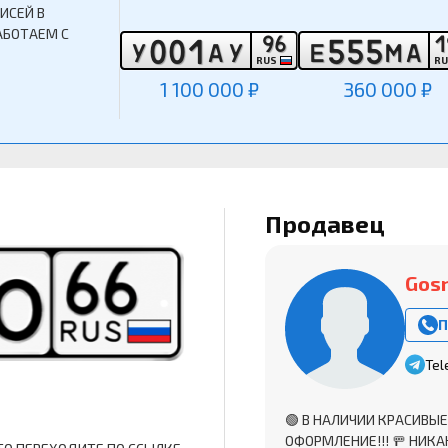
ИСЕЙ В
АБОТАЕМ С
9
6
1
0
0
1
5
5
5
У
А
У
Е
М
А
RUS
R
1 100 000 ₽
360 000 ₽
Продавец
Gos
П
Tel
🟢 В НАЛИЧИИ КРАСИВЫЕ
ОФОРМЛЕНИЕ!!! 🚥 НИКА