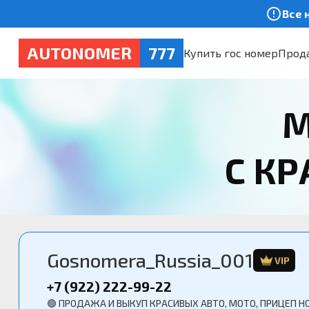
Все 
AUTONOMER
777
Купить гос номер
Прода
М
С К
Gosnomera_Russia_001
VIP
+7 (922) 222-99-22
🟢 ПРОДАЖА И ВЫКУП КРАСИВЫХ АВТО, МОТО, ПРИЦЕП Н