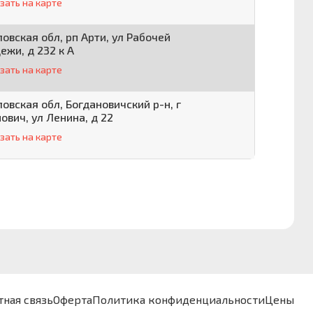
зать на карте
овская обл, рп Арти, ул Рабочей
жи, д 232 к А
зать на карте
овская обл, Богдановичский р-н, г
ович, ул Ленина, д 22
зать на карте
тная связь
Оферта
Политика конфиденциальности
Цены