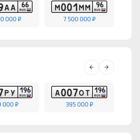
6
6
9
6
9
0
0
1
А
А
М
М
М
Т
RUS
RUS
00 000 ₽
7 500 000 ₽
1
9
6
1
9
6
7
0
0
7
Р
У
А
О
Т
Р
RUS
RUS
 000 ₽
395 000 ₽