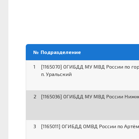
№
Подразделение
1
[1165070] ОГИБДД МУ МВД России по го
п. Уральский
2
[1165036] ОГИБДД МУ МВД России Нижн
3
[1165011] ОГИБДД ОМВД России по Артё