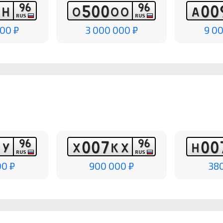
9
6
9
6
5
0
0
0
0
Н
Н
О
О
О
А
RUS
RUS
00 ₽
3 000 000 ₽
9 0
9
6
9
6
0
0
7
0
0
У
Х
К
Х
Н
RUS
RUS
00 ₽
900 000 ₽
380