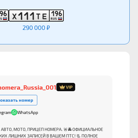
9
6
1
9
6
1
1
1
Х
Т
Е
US
RUS
290 000 ₽
nomera_Russia_001
VIP
оказать номер
egram
WhatsApp
 АВТО, МОТО, ПРИЦЕП НОМЕРА. 🚨🚔 ОФИЦИАЛЬНОЕ
КИХ ЛИШНИХ ЗАПИСЕЙ В ВАШЕМ ПТС! 📃 ПОЛНОЕ