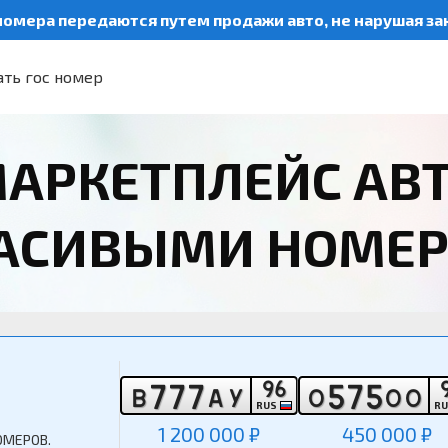
номера передаются путем продажи авто, не нарушая з
ть гос номер
АРКЕТПЛЕЙС АВ
РАСИВЫМИ НОМЕ
9
6
7
7
7
5
7
5
В
А
У
О
О
О
RUS
R
1 200 000 ₽
450 000 ₽
ОМЕРОВ.