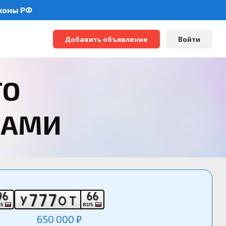
аконы РФ
Добавить объявление
Войти
ТО
РАМИ
9
6
6
6
7
7
7
У
О
Т
US
RUS
650 000 ₽