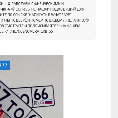
!!! ♻ ️РАБОТАЕМ С ФИЗИЧЕСКИМИ И
!! 🔥 🫡 ЕСЛИ ВЫ НЕ НАШЛИ ПОДХОДЯЩИЙ ДЛЯ
ИТЕ ПО ССЫЛКЕ "НАПИСАТЬ В WHATSAPP"
" И МЫ ПОДБЕРЁМ НОМЕР ПО ВАШЕМУ ЖЕЛАНИЮ.🫡
ОВ СМОТРИТЕ И ПОДПИСЫВАЙТЕСЬ НА НАШЕМ
ps://T.ME/GOSNOMERA_EKB_66