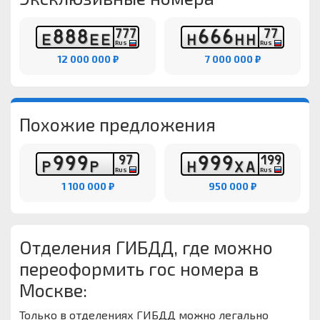
8
8
8
6
6
6
7
7
7
7
7
Е
Е
Е
Н
Н
Н
RUS
RUS
12 000 000 ₽
7 000 000 ₽
Похожие предложения
9
9
9
9
9
9
9
7
1
9
9
Р
Р
Н
Х
А
RUS
RUS
1 100 000 ₽
950 000 ₽
Отделения ГИБДД, где можно
переоформить гос номера в
Москве:
Только в отделениях ГИБДД можно легально