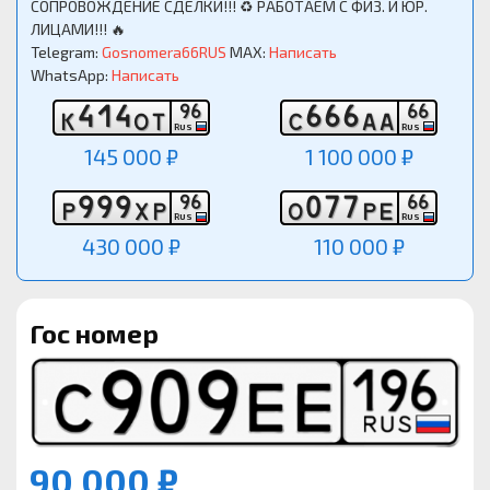
СОПРОВОЖДЕНИЕ СДЕЛКИ!!! ♻️ РАБОТАЕМ С ФИЗ. И ЮР.
ЛИЦАМИ!!! 🔥
Telegram:
Gosnomera66RUS
MAX:
Написать
WhatsApp:
Написать
4
1
4
6
6
6
9
6
6
6
К
О
Т
С
А
А
RUS
RUS
145 000 ₽
1 100 000 ₽
9
9
9
0
7
7
9
6
6
6
Р
Х
Р
О
Р
Е
RUS
RUS
430 000 ₽
110 000 ₽
Гос номер
90 000 ₽