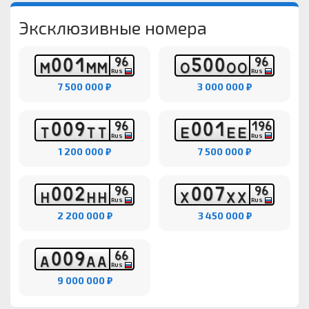
Эксклюзивные номера
0
0
1
5
0
0
9
6
9
6
М
М
М
О
О
О
RUS
RUS
7 500 000 ₽
3 000 000 ₽
0
0
9
0
0
1
9
6
1
9
6
Т
Т
Т
Е
Е
Е
RUS
RUS
1 200 000 ₽
7 500 000 ₽
0
0
2
0
0
7
9
6
9
6
Н
Н
Н
Х
Х
Х
RUS
RUS
2 200 000 ₽
3 450 000 ₽
0
0
9
6
6
А
А
А
RUS
9 000 000 ₽