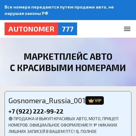
Все номера передаются путем продажи авто, не
нарушая законы РФ
AUTONOMER
777
МАРКЕТПЛЕЙС АВТО
С КРАСИВЫМИ НОМЕРАМИ
Gosnomera_Russia_001
VIP
+7 (922) 222-99-22
🟢 ПРОДАЖА И ВЫКУП КРАСИВЫХ АВТО, МОТО, ПРИЦЕП
НОМЕРОВ. ОФИЦИАЛЬНОЕ ОФОРМЛЕНИЕ!!! 🚥 НИКАКИХ
ЛИШНИХ ЗАПИСЕЙ В ВАШЕМ ПТС! 📃 ПОЛНОЕ