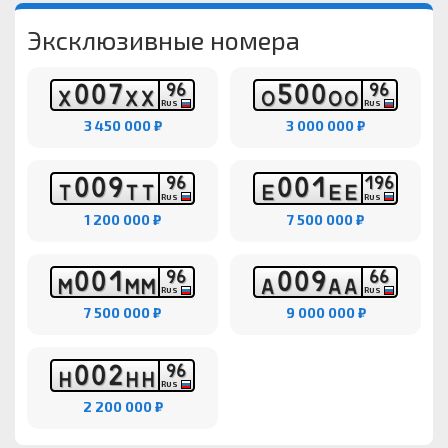
Эксклюзивные номера
0
0
7
5
0
0
9
6
9
6
Х
Х
Х
О
О
О
RUS
RUS
3 450 000 ₽
3 000 000 ₽
0
0
9
0
0
1
9
6
1
9
6
Т
Т
Т
Е
Е
Е
RUS
RUS
1 200 000 ₽
7 500 000 ₽
0
0
1
0
0
9
9
6
6
6
М
М
М
А
А
А
RUS
RUS
7 500 000 ₽
9 000 000 ₽
0
0
2
9
6
Н
Н
Н
RUS
2 200 000 ₽