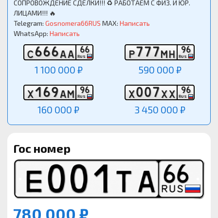
СОПРОВОЖДЕНИЕ СДЕЛКИ!!! ♻️ РАБОТАЕМ С ФИЗ. И ЮР.
ЛИЦАМИ!!! 🔥
Telegram:
Gosnomera66RUS
MAX:
Написать
WhatsApp:
Написать
6
6
6
7
7
7
6
6
9
6
С
А
А
Р
М
Н
RUS
RUS
1 100 000 ₽
590 000 ₽
1
6
9
0
0
7
9
6
9
6
Х
А
М
Х
Х
Х
RUS
RUS
160 000 ₽
3 450 000 ₽
Гос номер
780 000 ₽