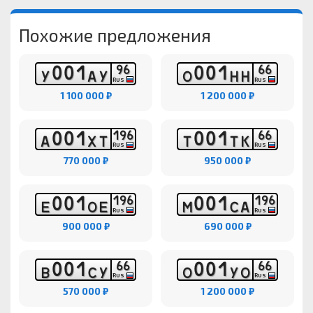
Похожие предложения
0
0
1
0
0
1
9
6
6
6
У
А
У
О
Н
Н
RUS
RUS
1 100 000 ₽
1 200 000 ₽
0
0
1
0
0
1
1
9
6
6
6
А
Х
Т
Т
Т
К
RUS
RUS
770 000 ₽
950 000 ₽
0
0
1
0
0
1
1
9
6
1
9
6
Е
О
Е
М
С
А
RUS
RUS
900 000 ₽
690 000 ₽
0
0
1
0
0
1
6
6
6
6
В
С
У
О
У
О
RUS
RUS
570 000 ₽
1 200 000 ₽