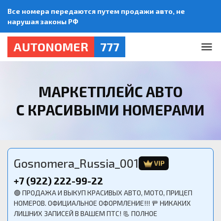
Все номера передаются путем продажи авто, не
нарушая законы РФ
AUTONOMER
777
МАРКЕТПЛЕЙС АВТО
С КРАСИВЫМИ НОМЕРАМИ
Gosnomera_Russia_001
VIP
+7 (922) 222-99-22
🟢 ПРОДАЖА И ВЫКУП КРАСИВЫХ АВТО, МОТО, ПРИЦЕП
НОМЕРОВ. ОФИЦИАЛЬНОЕ ОФОРМЛЕНИЕ!!! 🚥 НИКАКИХ
ЛИШНИХ ЗАПИСЕЙ В ВАШЕМ ПТС! 📃 ПОЛНОЕ