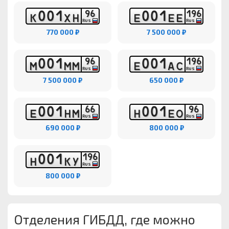
0
0
1
0
0
1
9
6
1
9
6
К
Х
Н
Е
Е
Е
RUS
RUS
770 000 ₽
7 500 000 ₽
0
0
1
0
0
1
9
6
1
9
6
М
М
М
Е
А
С
RUS
RUS
7 500 000 ₽
650 000 ₽
0
0
1
0
0
1
6
6
9
6
Е
Н
М
Н
Е
О
RUS
RUS
690 000 ₽
800 000 ₽
0
0
1
1
9
6
Н
К
У
RUS
800 000 ₽
Отделения ГИБДД, где можно