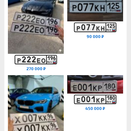
0
7
7
1
2
5
Р
К
Н
RUS
90 000 ₽
2
2
2
1
9
6
Р
Е
О
RUS
270 000 ₽
0
0
1
1
8
0
Е
К
Р
RUS
450 000 ₽