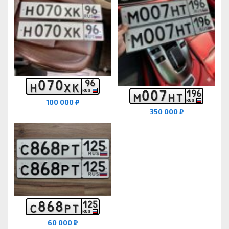
0
7
0
9
6
Н
Х
К
0
0
7
1
9
6
RUS
М
Н
Т
100 000 ₽
RUS
350 000 ₽
8
6
8
1
2
5
С
Р
Т
RUS
60 000 ₽