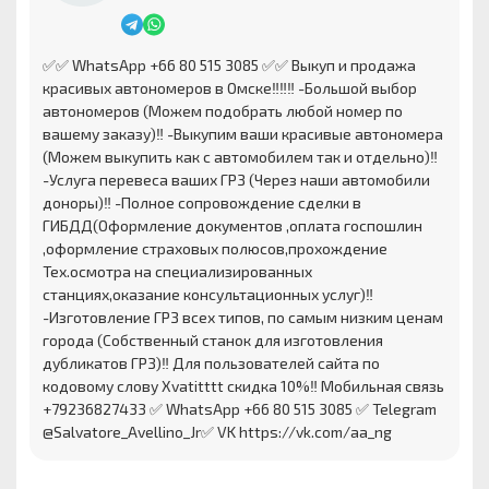
✅✅ WhatsApp +66 80 515 3085 ✅✅ Выкуп и продажа
красивых автономеров в Омске‼️‼️‼️ -Большой выбор
автономеров (Можем подобрать любой номер по
вашему заказу)‼️ -Выкупим ваши красивые автономера
(Можем выкупить как с автомобилем так и отдельно)‼️
-Услуга перевеса ваших ГРЗ (Через наши автомобили
доноры)‼️ -Полное сопровождение сделки в
ГИБДД(Оформление документов ,оплата госпошлин
,оформление страховых полюсов,прохождение
Тех.осмотра на специализированных
станциях,оказание консультационных услуг)‼️
-Изготовление ГРЗ всех типов, по самым низким ценам
города (Собственный станок для изготовления
дубликатов ГРЗ)‼️ Для пользователей сайта по
кодовому слову Xvatitttt скидка 10%‼️ Мобильная связь
+79236827433 ✅ WhatsApp +66 80 515 3085 ✅ Telegram
@Salvatore_Avellino_Jr✅ VK https://vk.com/aa_ng