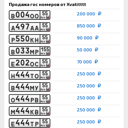
Продажа гос номеров от Xvatitttt
0
0
4
5
5
200 000
В
О
О
RUS
4
9
7
5
5
850 000
А
А
А
RUS
5
5
0
5
5
90 000
Р
К
Н
RUS
0
3
3
1
5
5
50 000
В
М
Р
RUS
2
0
2
5
5
70 000
Е
О
С
RUS
4
4
4
5
5
250 000
Н
Т
О
RUS
4
4
4
5
5
250 000
В
М
У
RUS
4
4
4
5
5
250 000
О
Р
В
RUS
4
4
4
5
5
250 000
М
К
В
RUS
4
4
4
5
5
250 000
Е
Т
Р
RUS