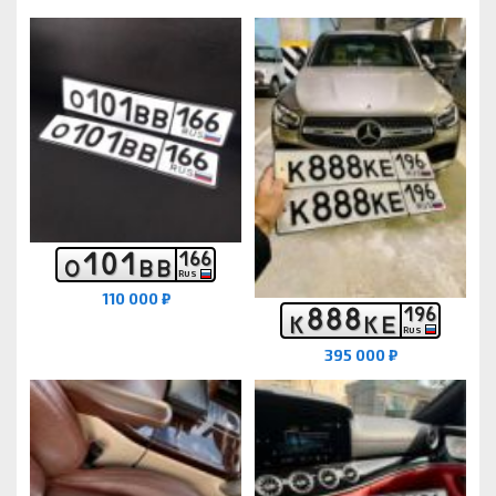
1
0
1
1
6
6
О
В
В
RUS
110 000 ₽
8
8
8
1
9
6
К
К
Е
RUS
395 000 ₽