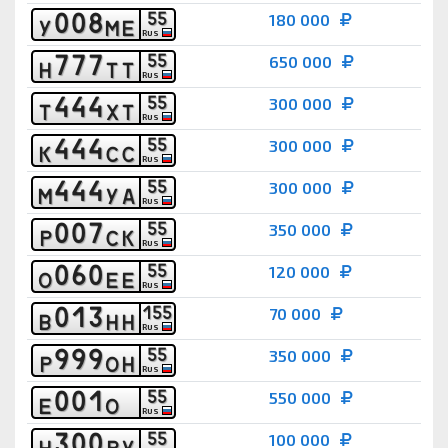
0
0
8
5
5
180 000
У
М
Е
RUS
7
7
7
5
5
650 000
Н
Т
Т
RUS
4
4
4
5
5
300 000
Т
Х
Т
RUS
4
4
4
5
5
300 000
К
С
С
RUS
4
4
4
5
5
300 000
М
У
А
RUS
0
0
7
5
5
350 000
Р
С
К
RUS
0
6
0
5
5
120 000
О
Е
Е
RUS
0
1
3
1
5
5
70 000
В
Н
Н
RUS
9
9
9
5
5
350 000
Р
О
Н
RUS
0
0
1
5
5
550 000
Е
О
RUS
3
0
0
5
5
100 000
Н
Р
У