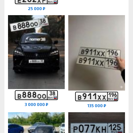
Е
Х
Р
RUS
25 000 ₽
8
8
8
3
8
9
1
1
1
9
6
В
О
О
В
Х
Х
RUS
RUS
3 000 000 ₽
135 000 ₽