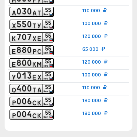
RUS
0
3
0
5
5
110 000
А
А
Т
RUS
5
5
0
5
5
100 000
Х
Т
У
RUS
7
0
7
5
5
120 000
К
Х
Е
RUS
8
8
0
5
5
65 000
Е
Р
С
RUS
8
0
0
5
5
120 000
Е
К
М
RUS
0
1
3
5
5
100 000
У
Е
Х
RUS
4
0
0
5
5
110 000
О
Т
А
RUS
0
0
6
5
5
180 000
Р
С
К
RUS
0
0
4
5
5
180 000
Р
С
К
RUS