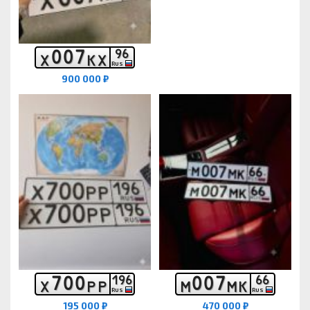
0
0
7
9
6
Х
К
Х
RUS
900 000 ₽
7
0
0
0
0
7
1
9
6
6
6
Х
Р
Р
М
М
К
RUS
RUS
195 000 ₽
470 000 ₽