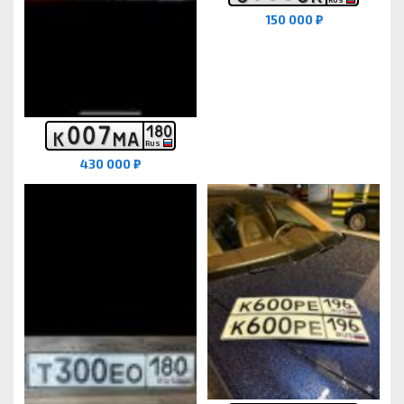
150 000 ₽
0
0
7
1
8
0
К
М
А
RUS
430 000 ₽