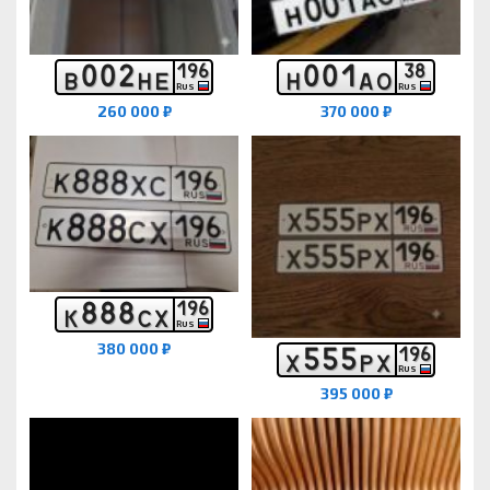
0
0
2
0
0
1
1
9
6
3
8
В
Н
Е
Н
А
О
RUS
RUS
260 000 ₽
370 000 ₽
8
8
8
1
9
6
К
С
Х
RUS
380 000 ₽
5
5
5
1
9
6
Х
Р
Х
RUS
395 000 ₽