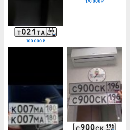
170 000 ₽
0
2
1
6
6
Т
Т
А
RUS
100 000 ₽
9
0
0
1
9
6
С
С
К
RUS