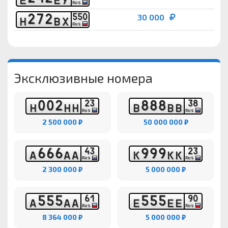
RUS
2
7
2
5
5
0
30 000
Н
В
Х
RUS
Эксклюзивные номера
0
0
2
8
8
8
2
3
3
8
Н
Н
Н
В
В
В
RUS
RUS
2 500 000 ₽
50 000 000 ₽
6
6
6
9
9
9
4
3
2
3
А
А
А
К
К
К
RUS
RUS
2 300 000 ₽
5 000 000 ₽
5
5
5
5
5
5
6
1
9
0
А
А
А
Е
Е
Е
RUS
RUS
8 364 000 ₽
5 000 000 ₽