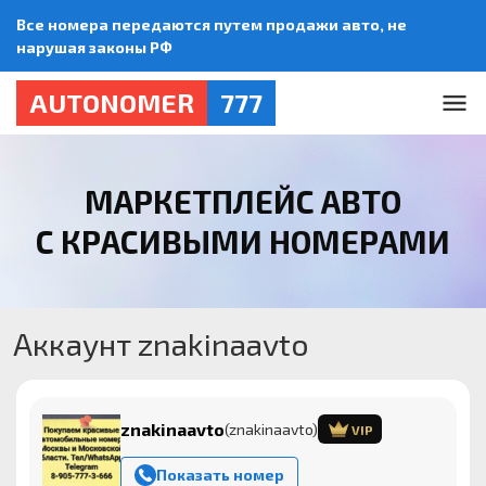
Все номера передаются путем продажи авто, не
нарушая законы РФ
AUTONOMER
777
МАРКЕТПЛЕЙС АВТО
С КРАСИВЫМИ НОМЕРАМИ
Аккаунт znakinaavto
znakinaavto
(znakinaavto)
VIP
Показать номер