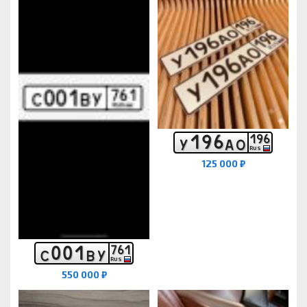
1
9
6
1
9
6
У
А
О
RUS
125 000 ₽
0
0
1
7
6
1
С
В
У
RUS
550 000 ₽