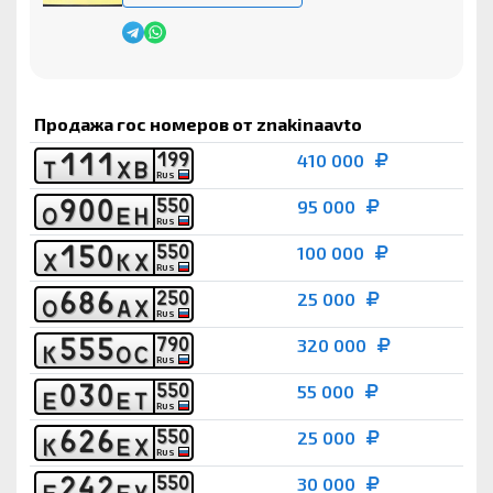
Продажа гос номеров от znakinaavto
1
1
1
1
9
9
410 000
Т
Х
В
RUS
9
0
0
5
5
0
95 000
О
Е
Н
RUS
1
5
0
5
5
0
100 000
Х
К
Х
RUS
6
8
6
2
5
0
25 000
О
А
Х
RUS
5
5
5
7
9
0
320 000
К
О
С
RUS
0
3
0
5
5
0
55 000
Е
Е
Т
RUS
6
2
6
5
5
0
25 000
К
Е
Х
RUS
2
4
2
5
5
0
30 000
Е
Е
У