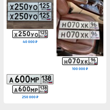
2
5
0
1
2
5
Х
У
О
RUS
40 000 ₽
0
7
0
9
6
Н
Х
К
RUS
100 000 ₽
6
0
0
1
3
8
А
М
Р
RUS
250 000 ₽