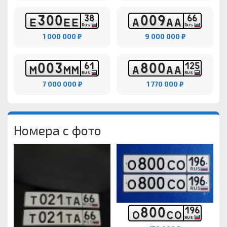
3
0
0
0
0
9
3
8
6
6
Е
Е
Е
А
А
А
RUS
RUS
1 000 000 ₽
9 000 000 ₽
0
0
3
8
0
0
6
1
1
2
5
М
М
М
А
А
А
RUS
RUS
7 000 000 ₽
1 770 000 ₽
Номера с фото
8
0
0
1
9
6
О
С
О
RUS