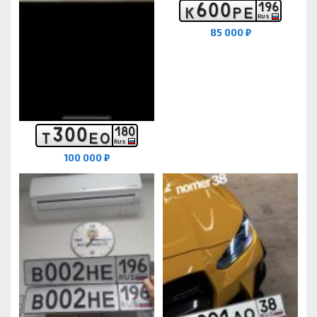
6
0
0
1
9
6
К
Р
Е
RUS
85 000 ₽
3
0
0
1
8
0
Т
Е
О
RUS
100 000 ₽