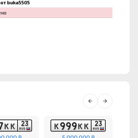
от buka5505
ено
2
3
2
3
7
9
9
9
К
К
К
К
К
В
RUS
RUS
00 000 ₽
5 000 000 ₽