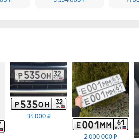
3
2
5
3
5
Р
О
Н
RUS
35 000 ₽
6
1
0
0
1
7
Е
М
М
RUS
2 000 000 ₽