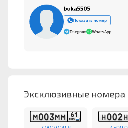
buka5505
Показать номер
Telegram
WhatsApp
Эксклюзивные номера
6
1
0
0
3
0
0
2
М
М
М
Н
RUS
7 000 000 ₽
2 500 0