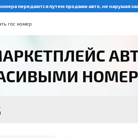
номера передаются путем продажи авто, не нарушая з
ть гос номер
АРКЕТПЛЕЙС АВ
РАСИВЫМИ НОМЕ
5