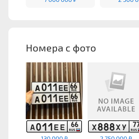
Номера с фото
6
6
7
0
1
1
8
8
8
А
Е
Е
Х
Х
У
RUS
RUS
130 000 ₽
2 750 000 ₽