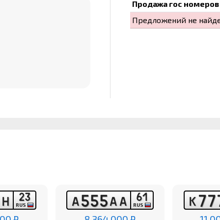
Продажа гос номеров 
Предложений не найд
2
3
6
1
5
5
5
7
7
Н
Н
А
А
А
К
RUS
RUS
00 ₽
8 364 000 ₽
11 0