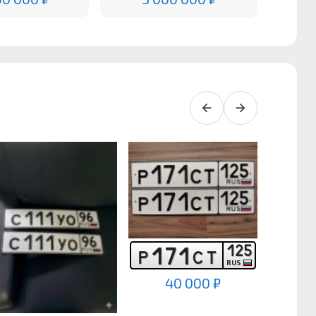
1
2
5
1
7
1
Р
С
Т
RUS
40 000 ₽