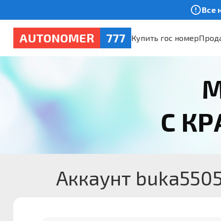
Все 
AUTONOMER
777
Купить гос номер
Прода
М
С К
Аккаунт buka550