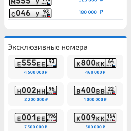
5
5
5
М
У
RUS
0
4
6
9
3
180 000
С
У
RUS
Эксклюзивные номера
5
5
5
8
0
0
9
3
6
4
Е
Е
Е
К
К
К
RUS
RUS
4 500 000 ₽
460 000 ₽
0
0
2
4
0
0
9
6
2
2
Н
Н
Н
В
В
В
RUS
RUS
2 200 000 ₽
1 000 000 ₽
0
0
1
0
0
9
1
9
6
1
6
4
Е
Е
Е
К
К
К
RUS
RUS
7 500 000 ₽
500 000 ₽