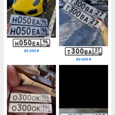
0
5
0
9
6
Н
Е
А
RUS
3
0
0
2
7
85 000 ₽
Т
В
А
RUS
80 000 ₽