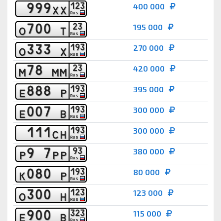
9
9
9
1
2
3
400 000
Х
Х
RUS
7
0
0
2
3
195 000
О
Т
RUS
3
3
3
1
9
3
270 000
О
Х
RUS
7
8
2
3
420 000
М
М
М
RUS
8
8
8
1
9
3
395 000
Е
Р
RUS
0
0
7
1
9
3
300 000
Е
В
RUS
1
1
1
1
9
3
300 000
С
Н
RUS
9
7
9
3
380 000
Р
Р
Р
RUS
0
8
0
1
9
3
80 000
К
Р
RUS
3
0
0
1
2
3
123 000
О
Н
RUS
9
0
0
3
2
3
115 000
Е
В
RUS