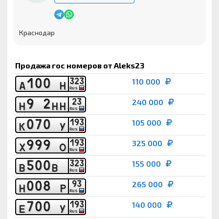
Краснодар
Продажа гос номеров от Aleks23
1
0
0
3
2
3
110 000
А
Н
RUS
9
2
2
3
240 000
Н
Н
Н
RUS
0
7
0
1
9
3
105 000
К
У
RUS
9
9
9
1
9
3
325 000
Х
О
RUS
5
0
0
3
2
3
155 000
В
В
RUS
0
0
8
9
3
265 000
Н
Р
RUS
7
0
0
1
9
3
140 000
Е
У
RUS