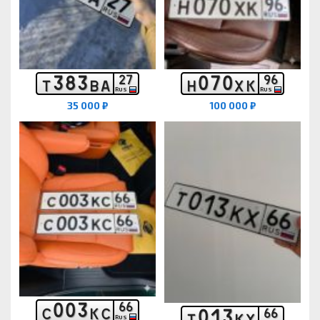
3
8
3
0
7
0
2
7
9
6
Т
В
А
Н
Х
К
RUS
RUS
35 000 ₽
100 000 ₽
0
0
3
6
6
С
К
С
0
1
3
6
6
Т
К
Х
RUS