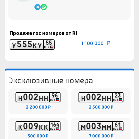
Продажа гос номеров от R1
5
5
5
5
5
1 100 000
У
К
У
RUS
Эксклюзивные номера
0
0
2
0
0
2
9
6
2
3
Н
Н
Н
Н
Н
Н
RUS
RUS
2 200 000 ₽
2 500 000 ₽
0
0
9
0
0
3
1
6
4
6
1
К
К
К
М
М
М
RUS
RUS
500 000 ₽
7 000 000 ₽