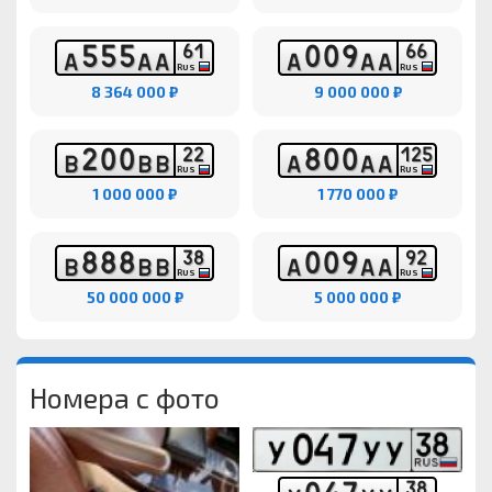
5
5
5
0
0
9
6
1
6
6
А
А
А
А
А
А
RUS
RUS
8 364 000 ₽
9 000 000 ₽
2
0
0
8
0
0
2
2
1
2
5
В
В
В
А
А
А
RUS
RUS
1 000 000 ₽
1 770 000 ₽
8
8
8
0
0
9
3
8
9
2
В
В
В
А
А
А
RUS
RUS
50 000 000 ₽
5 000 000 ₽
Номера с фото
3
8