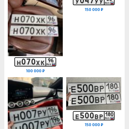
0
4
7
У
У
У
RUS
150 000 ₽
0
7
0
9
6
Н
Х
К
RUS
100 000 ₽
5
0
0
1
8
0
Е
В
Р
RUS
150 000 ₽