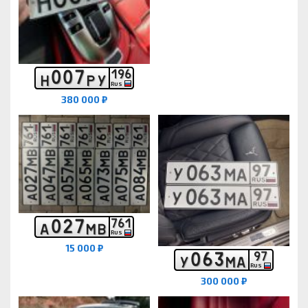
0
0
7
1
9
6
Н
Р
У
RUS
380 000 ₽
0
2
7
7
6
1
А
М
В
RUS
15 000 ₽
0
6
3
9
7
У
М
А
RUS
300 000 ₽