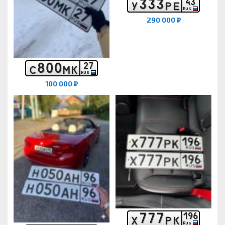
3
3
3
4
3
У
Р
Е
RUS
290 000 ₽
8
0
0
2
7
С
М
К
RUS
100 000 ₽
7
7
7
1
9
6
Х
Р
К
RUS