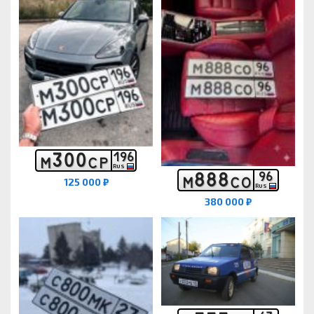
3
0
0
1
9
6
М
С
Р
RUS
8
8
8
9
6
М
С
О
125 000 ₽
RUS
380 000 ₽