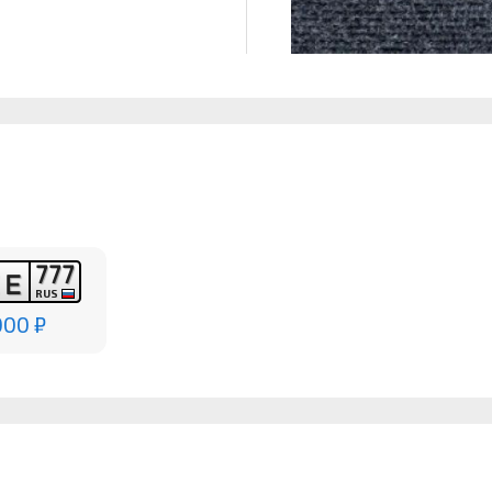
7
7
7
Е
RUS
000 ₽