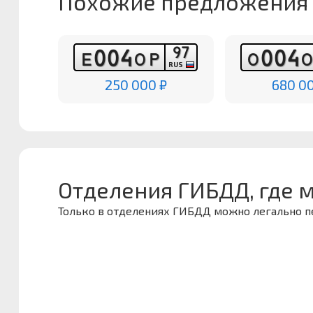
Похожие предложения
9
7
0
0
4
0
0
4
Е
О
Р
О
RUS
250 000 ₽
680 0
Отделения ГИБДД, где 
Только в отделениях ГИБДД можно легально 