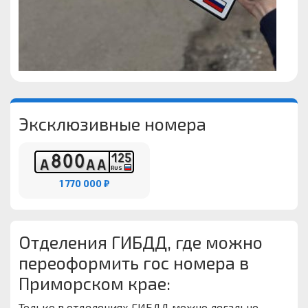
Эксклюзивные номера
8
0
0
1
2
5
А
А
А
RUS
1 770 000 ₽
Отделения ГИБДД, где можно
переоформить гос номера в
Приморском крае:
Только в отделениях ГИБДД можно легально