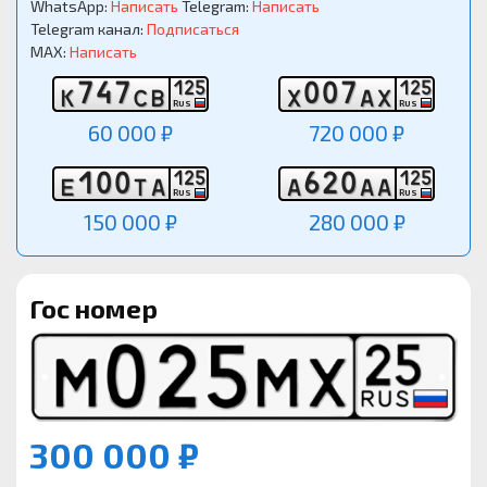
WhatsApp:
Написать
Telegram:
Написать
Telegram канал:
Подписаться
MAX:
Написать
7
4
7
0
0
7
1
2
5
1
2
5
К
С
В
Х
А
Х
RUS
RUS
60 000 ₽
720 000 ₽
1
0
0
6
2
0
1
2
5
1
2
5
Е
Т
А
А
А
А
RUS
RUS
150 000 ₽
280 000 ₽
Гос номер
300 000 ₽