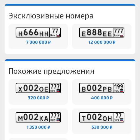
Эксклюзивные номера
6
6
6
8
8
8
7
7
7
7
7
Н
Н
Н
Е
Е
Е
RUS
RUS
7 000 000 ₽
12 000 000 ₽
Похожие предложения
0
0
2
0
0
2
7
7
7
1
9
9
Х
О
Е
В
Р
В
RUS
RUS
320 000 ₽
400 000 ₽
0
0
2
0
0
2
7
7
7
7
7
М
К
А
Т
О
Н
RUS
RUS
1 350 000 ₽
530 000 ₽