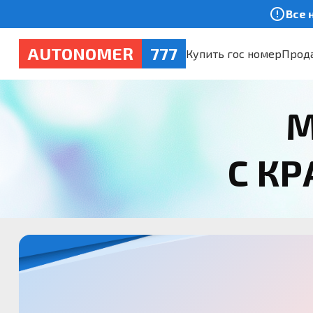
Все 
AUTONOMER
777
Купить гос номер
Прода
М
С К