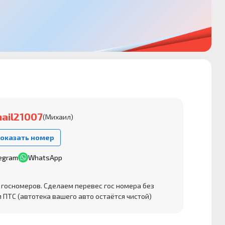
ail21007
(Михаил)
оказать номер
egram
WhatsApp
 госномеров. Сделаем перевес гос номера без
 ПТС (автотека вашего авто остаётся чистой)