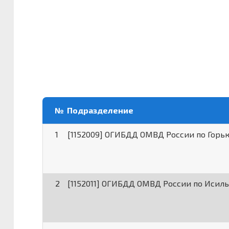
№
Подразделение
1
[1152009] ОГИБДД ОМВД России по Горь
2
[1152011] ОГИБДД ОМВД России по Исил