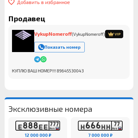
Добавить в избранное
Продавец
VykupNomeroff
(VykupNomeroff)
VIP
Показать номер
КУПЛЮ ВАШ НОМЕР!!! 89645530043
Эксклюзивные номера
8
8
8
6
6
6
7
7
7
7
7
Е
Е
Е
Н
Н
Н
RUS
RUS
12 000 000 ₽
7 000 000 ₽