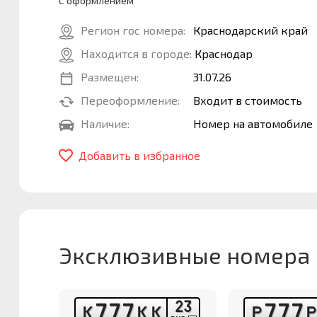
С оформлением
Регион гос номера:
Краснодарский край
Находится в городе:
Краснодар
Размещен:
31.07.26
Переоформление:
Входит в стоимость
Наличие:
Номер на автомобиле
Добавить в избранное
Эксклюзивные номера
2
3
7
7
7
7
7
7
К
К
К
Р
Р