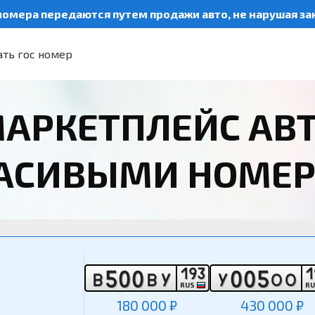
номера передаются путем продажи авто, не нарушая з
ть гос номер
АРКЕТПЛЕЙС АВ
РАСИВЫМИ НОМЕ
1
9
3
1
5
0
0
0
0
5
В
В
У
У
О
О
RUS
R
180 000 ₽
430 000 ₽