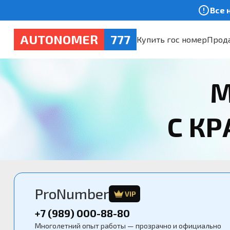
Все 
AUTONOMER
777
Купить гос номер
Прода
М
С К
ProNumber
VIP
+7 (989) 000-88-80
Многолетний опыт работы — прозрачно и официально