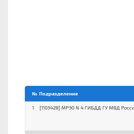
№
Подразделение
1
[1103428] МРЭО N 4 ГИБДД ГУ МВД Росс