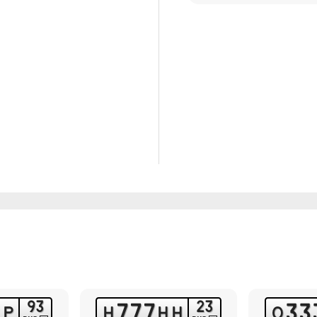
9
3
2
3
7
7
7
3
3
Р
Н
Н
Н
О