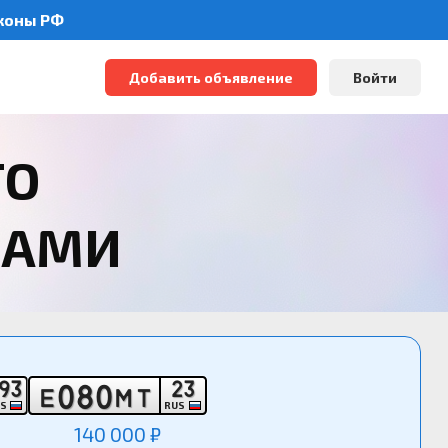
аконы РФ
Добавить объявление
Войти
ТО
РАМИ
9
3
2
3
0
8
0
Е
М
Т
US
RUS
140 000 ₽