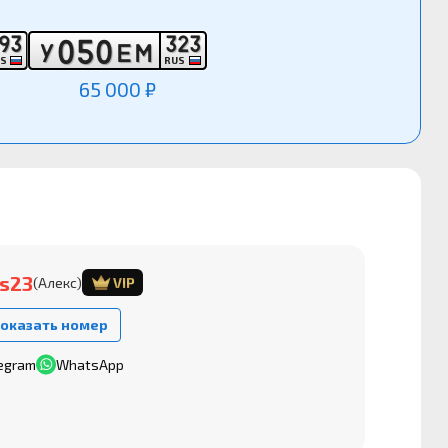
9
3
3
2
3
0
5
0
У
Е
М
US
RUS
65 000 ₽
s23
(Алекс)
VIP
оказать номер
egram
WhatsApp