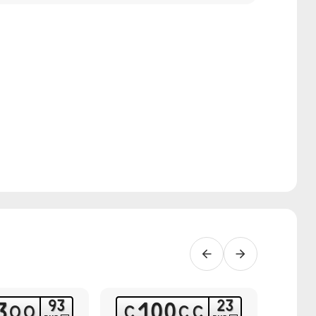
9
3
2
3
3
1
0
0
О
О
С
С
С
Р