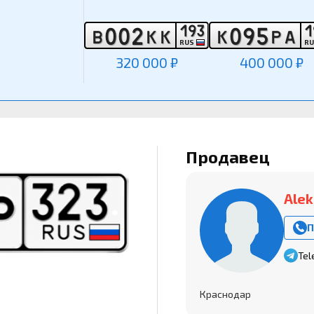
1
9
3
1
0
0
2
0
9
5
В
К
К
К
Р
А
RUS
R
320 000 ₽
400 000 ₽
Продавец
Alek
П
Tel
Краснодар