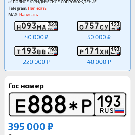
✅ ПОЛНОЕ ЮРИДИЧЕСКОЕ СОПРОВОЖДЕНИЕ
Telegram:
Написать
MAX:
Написать
0
9
3
7
5
7
3
2
3
1
2
3
Н
М
А
О
С
У
RUS
RUS
40 000 ₽
50 000 ₽
1
9
3
1
7
1
1
9
3
1
9
3
Т
В
В
Р
Х
Н
RUS
RUS
220 000 ₽
40 000 ₽
Гос номер
395 000 ₽