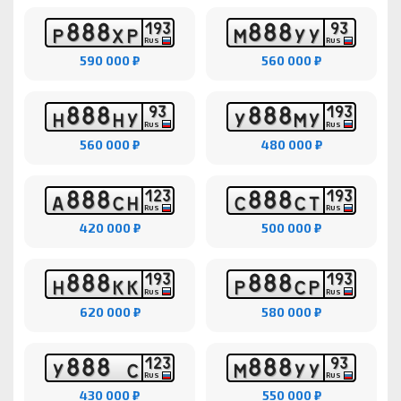
8
8
8
8
8
8
1
9
3
9
3
Р
Х
Р
М
У
У
RUS
RUS
590 000 ₽
560 000 ₽
8
8
8
8
8
8
9
3
1
9
3
Н
Н
У
У
М
У
RUS
RUS
560 000 ₽
480 000 ₽
8
8
8
8
8
8
1
2
3
1
9
3
А
С
Н
С
С
Т
RUS
RUS
420 000 ₽
500 000 ₽
8
8
8
8
8
8
1
9
3
1
9
3
Н
К
К
Р
С
Р
RUS
RUS
620 000 ₽
580 000 ₽
8
8
8
8
8
8
1
2
3
9
3
У
С
М
У
У
RUS
RUS
430 000 ₽
550 000 ₽