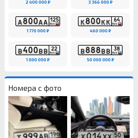
2 400 000 ₽
3 366 000 ₽
8
0
0
8
0
0
1
2
5
6
4
А
А
А
К
К
К
RUS
RUS
1 770 000 ₽
460 000 ₽
4
0
0
8
8
8
2
2
3
8
В
В
В
В
В
В
RUS
RUS
1 000 000 ₽
50 000 000 ₽
Номера с фото