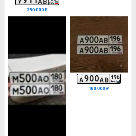
У
А
В
RUS
250 000 ₽
9
0
0
1
9
6
А
А
В
RUS
180 000 ₽