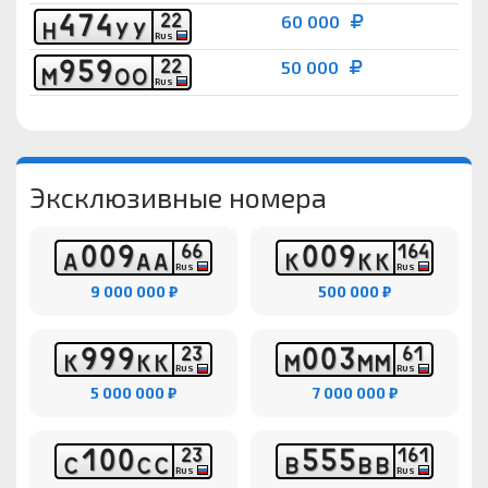
4
7
4
2
2
60 000
Н
У
У
RUS
9
5
9
2
2
50 000
М
О
О
RUS
Эксклюзивные номера
0
0
9
0
0
9
6
6
1
6
4
А
А
А
К
К
К
RUS
RUS
9 000 000 ₽
500 000 ₽
9
9
9
0
0
3
2
3
6
1
К
К
К
М
М
М
RUS
RUS
5 000 000 ₽
7 000 000 ₽
1
0
0
5
5
5
2
3
1
6
1
С
С
С
В
В
В
RUS
RUS