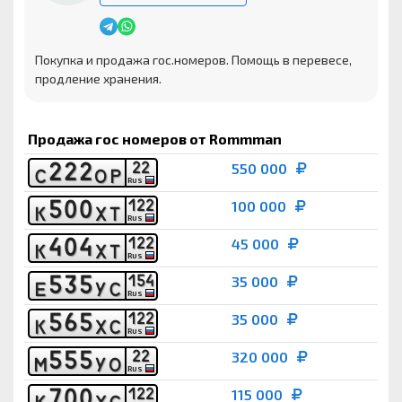
Покупка и продажа гос.номеров. Помощь в перевесе,
продление хранения.
Продажа гос номеров от Rommman
2
2
2
2
2
550 000
С
О
Р
RUS
5
0
0
1
2
2
100 000
К
Х
Т
RUS
4
0
4
1
2
2
45 000
К
Х
Т
RUS
5
3
5
1
5
4
35 000
Е
У
С
RUS
5
6
5
1
2
2
35 000
К
Х
С
RUS
5
5
5
2
2
320 000
М
У
О
RUS
7
0
0
1
2
2
115 000
К
Х
С