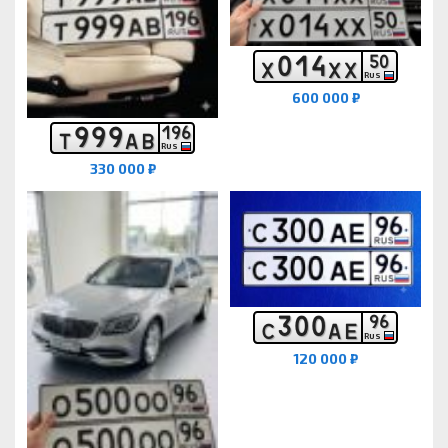
0
1
4
5
0
Х
Х
Х
RUS
600 000 ₽
9
9
9
1
9
6
Т
А
В
RUS
330 000 ₽
3
0
0
9
6
С
А
Е
RUS
120 000 ₽