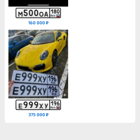
5
0
0
1
8
0
М
О
А
RUS
160 000 ₽
9
9
9
1
9
6
Е
Х
У
RUS
375 000 ₽