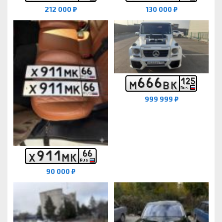
212 000 ₽
130 000 ₽
6
6
6
1
2
5
М
В
К
RUS
999 999 ₽
9
1
1
6
6
Х
М
К
RUS
90 000 ₽