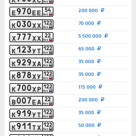
RUS
9
7
0
5
4
200 000
Е
Е
Е
RUS
0
3
0
1
2
2
70 000
К
Х
Х
RUS
7
7
7
2
2
5 500 000
Х
Х
Х
RUS
1
2
3
1
2
2
65 000
К
У
Т
RUS
9
2
9
1
2
2
35 000
К
Х
А
RUS
8
7
8
1
2
2
35 000
К
Х
У
RUS
7
0
0
1
2
2
115 000
К
Х
Р
RUS
0
0
7
2
2
200 000
В
Е
А
RUS
9
1
9
1
2
2
35 000
К
У
Т
RUS
9
1
1
1
2
2
50 000
К
Т
Х
RUS