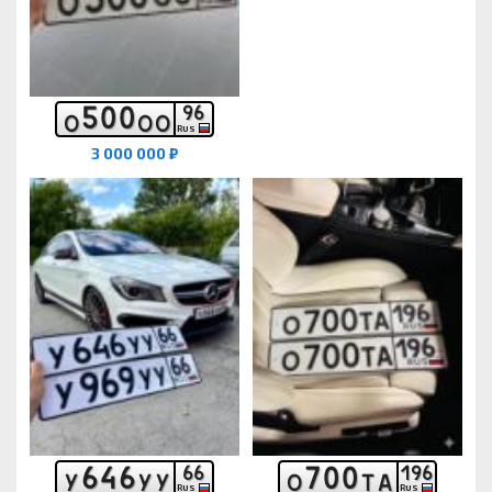
5
0
0
9
6
О
О
О
RUS
3 000 000 ₽
6
4
6
7
0
0
6
6
1
9
6
У
У
У
О
Т
А
RUS
RUS