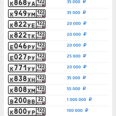
8
6
8
1
2
2
35 000
К
У
А
RUS
9
4
9
1
2
2
35 000
К
У
М
RUS
8
2
2
1
2
2
20 000
К
У
Е
RUS
8
2
2
1
2
2
20 000
К
Т
К
RUS
0
4
6
1
2
2
20 000
Е
Р
У
RUS
0
2
7
1
2
2
25 000
Е
Р
У
RUS
7
7
1
1
2
2
20 000
К
У
У
RUS
8
3
8
1
2
2
35 000
К
Х
Н
RUS
8
0
8
1
2
2
55 000
К
Х
М
RUS
2
0
0
2
2
1 000 000
В
В
В
RUS
8
0
0
1
2
2
100 000
К
У
Р
RUS