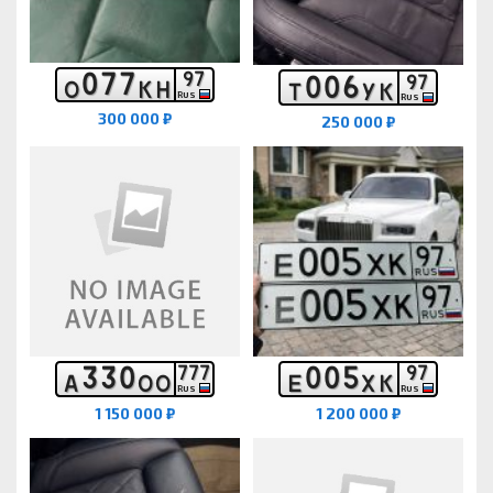
0
7
7
9
7
0
0
6
9
7
О
К
Н
Т
У
К
RUS
RUS
300 000 ₽
250 000 ₽
3
3
0
0
0
5
7
7
7
9
7
А
О
О
Е
Х
К
RUS
RUS
1 150 000 ₽
1 200 000 ₽