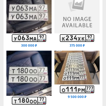
0
6
3
2
3
4
9
7
9
7
У
М
А
К
Х
К
RUS
RUS
300 000 ₽
375 000 ₽
1
1
1
7
7
7
О
Р
М
RUS
9 500 000 ₽
1
8
0
7
7
Т
О
О
RUS