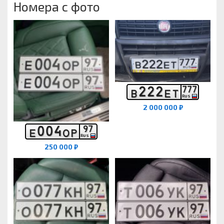
Номера с фото
2
2
2
7
7
7
В
Е
Т
RUS
2 000 000 ₽
0
0
4
9
7
Е
О
Р
RUS
250 000 ₽