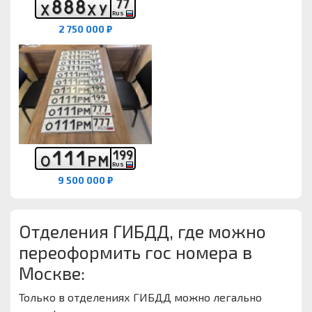
8
8
8
7
7
Х
Х
У
RUS
2 750 000 ₽
1
1
1
1
9
9
О
Р
М
RUS
9 500 000 ₽
Отделения ГИБДД, где можно
переоформить гос номера в
Москве:
Только в отделениях ГИБДД можно легально