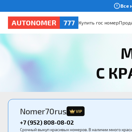
Все 
AUTONOMER
777
Купить гос номер
Прода
М
С К
Nomer70rus
VIP
+7 (952) 808-08-02
Срочный выкуп красивых номеров. В наличии много крас