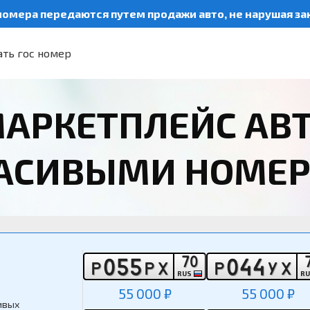
номера передаются путем продажи авто, не нарушая з
ть гос номер
АРКЕТПЛЕЙС АВ
РАСИВЫМИ НОМЕ
7
0
0
5
5
0
4
4
Р
Р
Х
Р
У
Х
RUS
R
55 000 ₽
55 000 ₽
ивых