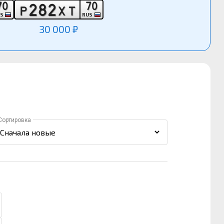
7
0
7
0
2
8
2
Р
Х
Т
US
RUS
30 000 ₽
Сортировка