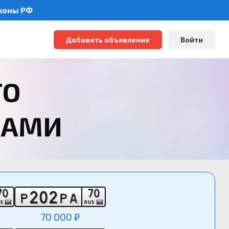
аконы РФ
Добавить объявление
Войти
ТО
РАМИ
7
0
7
0
2
0
2
Р
Р
А
US
RUS
70 000 ₽