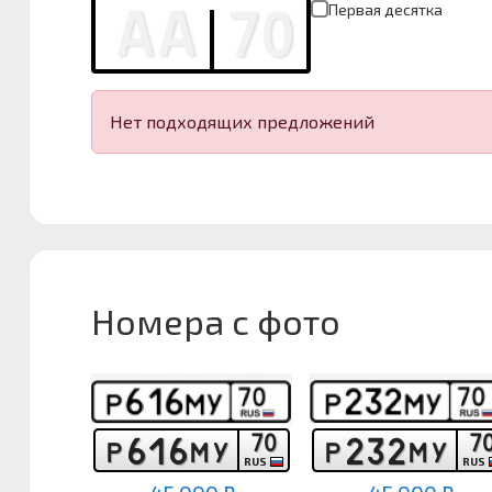
Первая десятка
Нет подходящих предложений
Номера с фото
7
0
7
6
1
6
2
3
2
Р
М
У
Р
М
У
RUS
RUS