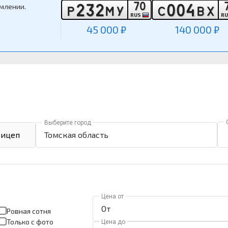
7
0
2
3
2
0
0
4
млении.
Р
М
У
С
В
Х
RUS
R
45 000 ₽
140 000 ₽
Выберите город
ицеп
Томская область
Цена от
Ровная сотня
Только с фото
Цена до