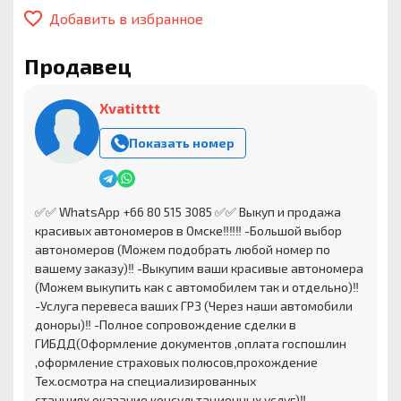
Добавить в избранное
Продавец
Xvatitttt
Показать номер
✅✅ WhatsApp +66 80 515 3085 ✅✅ Выкуп и продажа
красивых автономеров в Омске‼️‼️‼️ -Большой выбор
автономеров (Можем подобрать любой номер по
вашему заказу)‼️ -Выкупим ваши красивые автономера
(Можем выкупить как с автомобилем так и отдельно)‼️
-Услуга перевеса ваших ГРЗ (Через наши автомобили
доноры)‼️ -Полное сопровождение сделки в
ГИБДД(Оформление документов ,оплата госпошлин
,оформление страховых полюсов,прохождение
Тех.осмотра на специализированных
станциях,оказание консультационных услуг)‼️