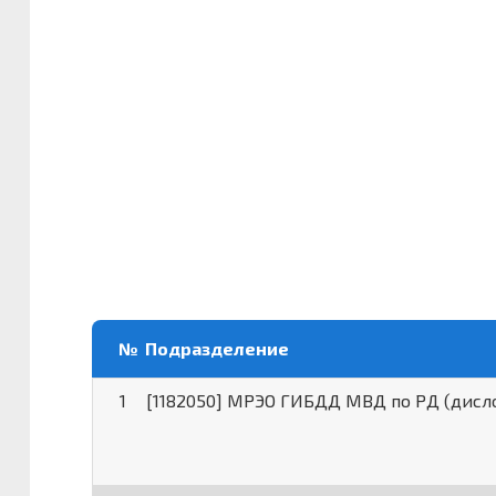
№
Подразделение
1
[1182050] МРЭО ГИБДД МВД по РД (дисло