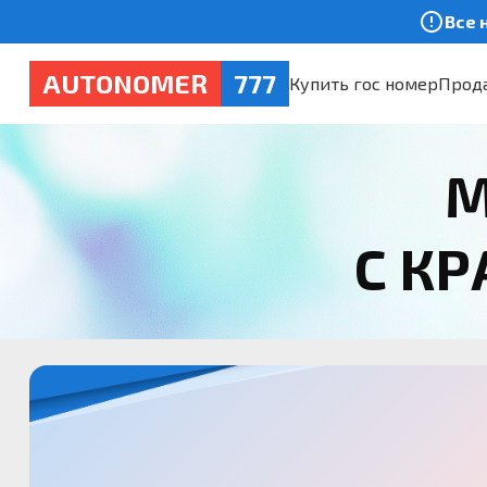
Все 
AUTONOMER
777
Купить гос номер
Прода
М
С К