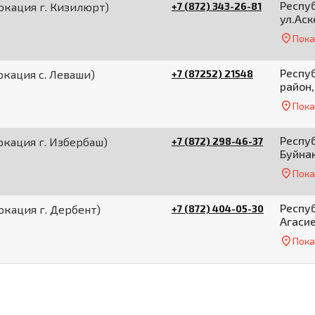
Респуб
окация г. Кизилюрт)
+7 (872) 343-26-81
ул.Аск
Пока
Респу
кация с. Леваши)
+7 (87252) 21548
район,
Пока
Респуб
кация г. Избербаш)
+7 (872) 298-46-37
Буйнак
Пока
Респуб
кация г. Дербент)
+7 (872) 404-05-30
Агасие
Пока